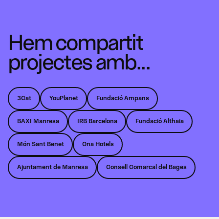
Hem compartit
projectes amb...
3Cat
YouPlanet
Fundació Ampans
BAXI Manresa
IRB Barcelona
Fundació Althaia
Món Sant Benet
Ona Hotels
Ajuntament de Manresa
Consell Comarcal del Bages